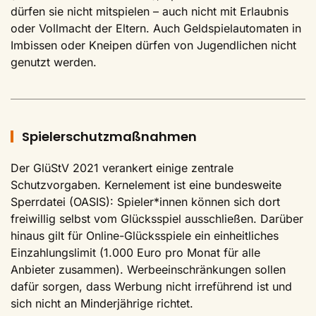
dürfen sie nicht mitspielen – auch nicht mit Erlaubnis
oder Vollmacht der Eltern. Auch Geldspielautomaten in
Imbissen oder Kneipen dürfen von Jugendlichen nicht
genutzt werden.
Spielerschutzmaßnahmen
Der GlüStV 2021 verankert einige zentrale
Schutzvorgaben. Kernelement ist eine bundesweite
Sperrdatei (OASIS): Spieler*innen können sich dort
freiwillig selbst vom Glücksspiel ausschließen. Darüber
hinaus gilt für Online-Glücksspiele ein einheitliches
Einzahlungslimit (1.000 Euro pro Monat für alle
Anbieter zusammen). Werbeeinschränkungen sollen
dafür sorgen, dass Werbung nicht irreführend ist und
sich nicht an Minderjährige richtet.