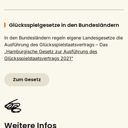
Glücksspielgesetze in den Bundesländern
In den Bundesländern regeln eigene Landesgesetze die
Ausführung des Glücksspielstaatsvertrags – Das
„Hamburgische Gesetz zur Ausführung des
Glücksspielstaatsvertrags 2021"
Zum Gesetz
Weitere Infos