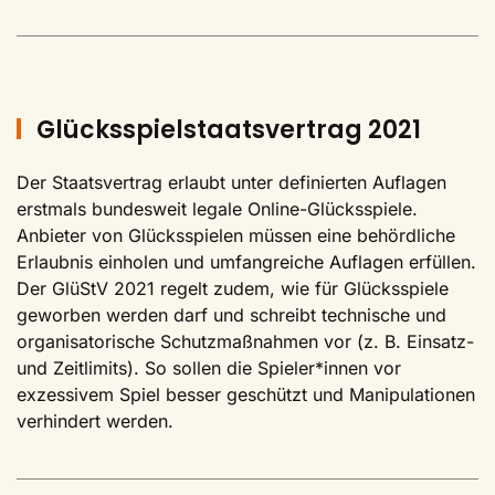
Glücksspielstaatsvertrag 2021
Der Staatsvertrag erlaubt unter definierten Auflagen
erstmals bundesweit legale Online-Glücksspiele.
Anbieter von Glücksspielen müssen eine behördliche
Erlaubnis einholen und umfangreiche Auflagen erfüllen.
Der GlüStV 2021 regelt zudem, wie für Glücksspiele
geworben werden darf und schreibt technische und
organisatorische Schutzmaßnahmen vor (z. B. Einsatz-
und Zeitlimits). So sollen die Spieler*innen vor
exzessivem Spiel besser geschützt und Manipulationen
verhindert werden.