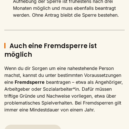
Aufhebung der Sperre ist frühestens nach drei
Monaten möglich und muss ebenfalls beantragt
werden. Ohne Antrag bleibt die Sperre bestehen.
Auch eine Fremdsperre ist
möglich
Wenn du dir Sorgen um eine nahestehende Person
machst, kannst du unter bestimmten Voraussetzungen
eine
Fremdsperre
beantragen – etwa als Angehöriger,
Arbeitgeber oder Sozialarbeiter*in. Dafür müssen
triftige Gründe und Nachweise vorliegen, etwa über
problematisches Spielverhalten. Bei Fremdsperren gilt
immer eine Mindestdauer von einem Jahr.