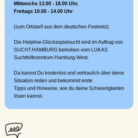
Mittwochs 13.00 - 18.00 Uhr,
Freitags 10.00 - 14.00 Uhr
(zum Ortstarif aus dem
deutschen Festnetz).
Die Helpline-Glücksspielsucht wird im Auftrag von
SUCHT.HAMBURG betrieben vom LUKAS
Suchthilfezentrum Hamburg-West.
Da kannst Du kostenlos und vertraulich über deine
Situation reden und bekommst erste
Tipps und Hinweise, wie du deine Schwierigkeiten
lösen kannst.