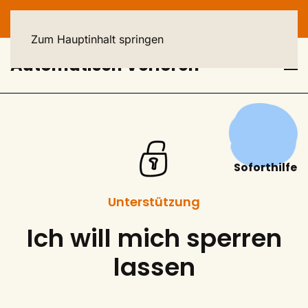
HELPLINE: 040 - 23 93 44 44
Zum Hauptinhalt springen
Automatisch Verloren
Soforthilfe
Unterstützung
Ich will mich sperren
lassen