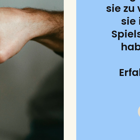
sie zu
sie
Spie
hab
Erf