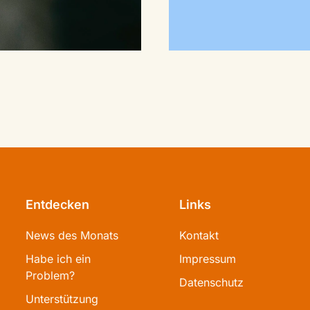
Entdecken
Links
News des Monats
Kontakt
Habe ich ein
Impressum
Problem?
Datenschutz
Unterstützung