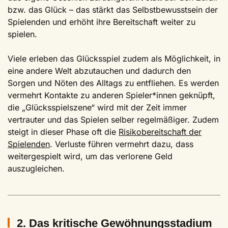
bzw. das Glück – das stärkt das Selbstbewusstsein der
Spielenden und erhöht ihre Bereitschaft weiter zu
spielen.
Viele erleben das Glücksspiel zudem als Möglichkeit, in
eine andere Welt abzutauchen und dadurch den
Sorgen und Nöten des Alltags zu entfliehen. Es werden
vermehrt Kontakte zu anderen Spieler*innen geknüpft,
die „Glücksspielszene“ wird mit der Zeit immer
vertrauter und das Spielen selber regelmäßiger. Zudem
steigt in dieser Phase oft die
Risikobereitschaft der
Spielenden
. Verluste führen vermehrt dazu, dass
weitergespielt wird, um das verlorene Geld
auszugleichen.
2. Das kritische Gewöhnungsstadium