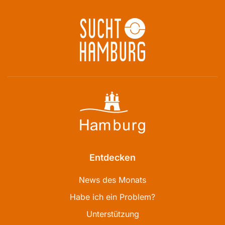
Entdecken
News des Monats
Habe ich ein Problem?
Unterstützung