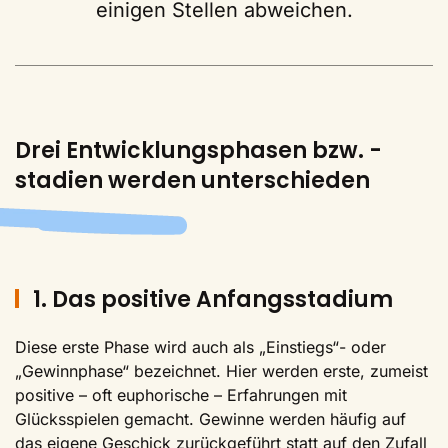
einigen Stellen abweichen.
Drei Entwicklungsphasen bzw. -
stadien werden unterschieden
1. Das positive Anfangsstadium
Diese erste Phase wird auch als „Einstiegs“- oder
„Gewinnphase“ bezeichnet. Hier werden erste, zumeist
positive – oft euphorische – Erfahrungen mit
Glücksspielen gemacht. Gewinne werden häufig auf
das eigene Geschick zurückgeführt statt auf den Zufall