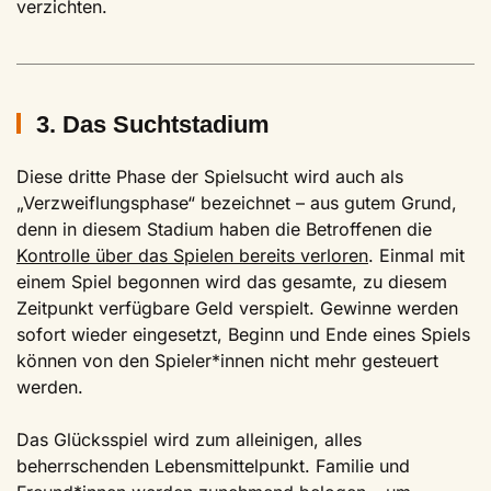
verzichten.
3.
Das Suchtstadium
Diese dritte Phase der Spielsucht wird auch als
„Verzweiflungsphase“ bezeichnet – aus gutem Grund,
denn in diesem Stadium haben die Betroffenen die
Kontrolle über das Spielen bereits verloren
. Einmal mit
einem Spiel begonnen wird das gesamte, zu diesem
Zeitpunkt verfügbare Geld verspielt. Gewinne werden
sofort wieder eingesetzt, Beginn und Ende eines Spiels
können von den Spieler*innen nicht mehr gesteuert
werden.
Das Glücksspiel wird zum alleinigen, alles
beherrschenden Lebensmittelpunkt. Familie und