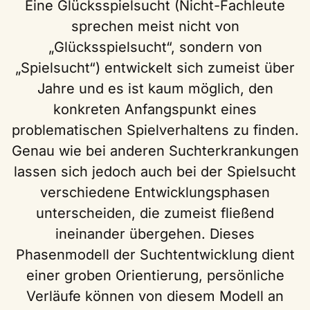
Eine Glücksspielsucht (Nicht-Fachleute
sprechen meist nicht von
„Glücksspielsucht“, sondern von
„Spielsucht“) entwickelt sich zumeist über
Jahre und es ist kaum möglich, den
konkreten Anfangspunkt eines
problematischen Spielverhaltens zu finden.
Genau wie bei anderen Suchterkrankungen
lassen sich jedoch auch bei der Spielsucht
verschiedene Entwicklungsphasen
unterscheiden, die zumeist fließend
ineinander übergehen. Dieses
Phasenmodell der Suchtentwicklung dient
einer groben Orientierung, persönliche
Verläufe können von diesem Modell an