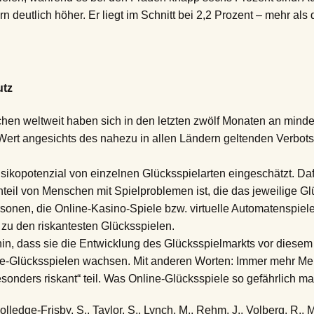
n deutlich höher. Er liegt im Schnitt bei 2,2 Prozent – mehr als
utz
hen weltweit haben sich in den letzten zwölf Monaten an mind
r Wert angesichts des nahezu in allen Ländern geltenden Verbots
sikopotenzial von einzelnen Glücksspielarten eingeschätzt. Da
teil von Menschen mit Spielproblemen ist, die das jeweilige G
rsonen, die Online-Kasino-Spiele bzw. virtuelle Automatenspiel
zu den riskantesten Glücksspielen.
in, dass sie die Entwicklung des Glücksspielmarkts vor diesem 
ine-Glücksspielen wachsen. Mit anderen Worten: Immer mehr M
sonders riskant“ teil. Was Online-Glücksspiele so gefährlich ma
Colledge-Frisby, S., Taylor, S., Lynch, M., Rehm, J., Volberg, R.,