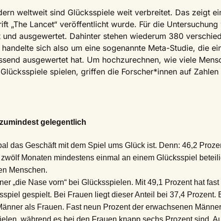
ern weltweit sind Glücksspiele weit verbreitet. Das zeigt ei
ft „The Lancet“ veröffentlicht wurde. Für die Untersuchun
rt und ausgewertet. Dahinter stehen wiederum 380 verschied
s handelte sich also um eine sogenannte Meta-Studie, die ei
end ausgewertet hat. Um hochzurechnen, wie viele Mensch
lücksspiele spielen, griffen die Forscher*innen auf Zahlen
– zumindest gelegentlich
bal das Geschäft mit dem Spiel ums Glück ist. Denn: 46,2 Proz
zwölf Monaten mindestens einmal an einem Glücksspiel beteili
den Menschen.
r „die Nase vorn“ bei Glücksspielen. Mit 49,1 Prozent hat fast 
spiel gespielt. Bei Frauen liegt dieser Anteil bei 37,4 Prozent. 
e Männer als Frauen. Fast neun Prozent der erwachsenen Männ
elen, während es bei den Frauen knapp sechs Prozent sind. Au