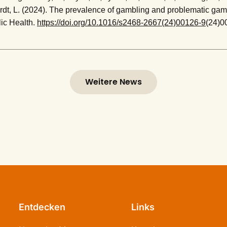
rdt, L. (2024). The prevalence of gambling and problematic gam
lic Health.
https://doi.org/10.1016/s2468-2667(24)00126-9
(24)0
Weitere News
Entdecken
Links