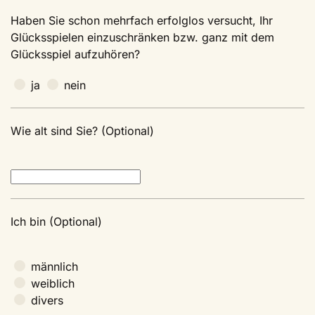
Haben Sie schon mehrfach erfolglos versucht, Ihr
Glücksspielen einzuschränken bzw. ganz mit dem
Glücksspiel aufzuhören?
ja
nein
Wie alt sind Sie? (Optional)
Ich bin (Optional)
männlich
weiblich
divers