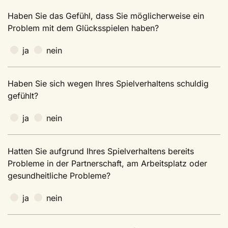
Haben Sie das Gefühl, dass Sie möglicherweise ein
Problem mit dem Glücksspielen haben?
ja
nein
Haben Sie sich wegen Ihres Spielverhaltens schuldig
gefühlt?
ja
nein
Hatten Sie aufgrund Ihres Spielverhaltens bereits
Probleme in der Partnerschaft, am Arbeitsplatz oder
gesundheitliche Probleme?
ja
nein