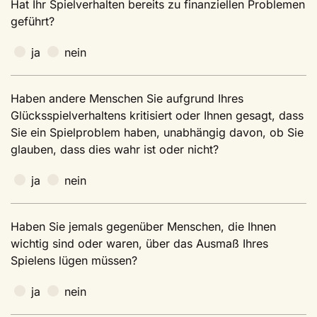
Hat Ihr Spielverhalten bereits zu finanziellen Problemen
geführt?
ja
nein
Haben andere Menschen Sie aufgrund Ihres
Glücksspielverhaltens kritisiert oder Ihnen gesagt, dass
Sie ein Spielproblem haben, unabhängig davon, ob Sie
glauben, dass dies wahr ist oder nicht?
ja
nein
Haben Sie jemals gegenüber Menschen, die Ihnen
wichtig sind oder waren, über das Ausmaß Ihres
Spielens lügen müssen?
ja
nein