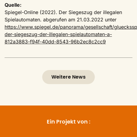
Quelle:
Spiegel-Online (2022). Der Siegeszug der illegalen
Spielautomaten. abgerufen am 21.03.2022 unter
https://www.spiegel.de/panorama/gesellschaft/glueckssp
der-siegeszug-der-illegalen-spielautomaten-a-
812a3883-f94f-40dd-8543-96b2ec8c2cc9
Weitere News
Ein Projekt von :