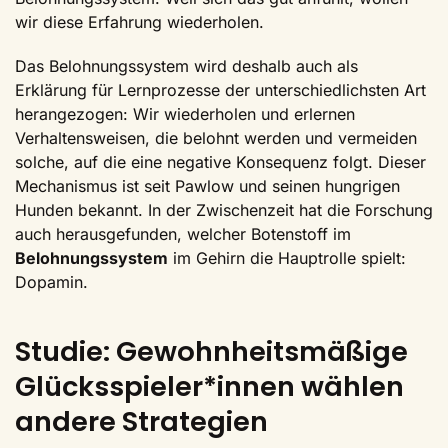
wir diese Erfahrung wiederholen.
Das Belohnungssystem wird deshalb auch als
Erklärung für Lernprozesse der unterschiedlichsten Art
herangezogen: Wir wiederholen und erlernen
Verhaltensweisen, die belohnt werden und vermeiden
solche, auf die eine negative Konsequenz folgt. Dieser
Mechanismus ist seit Pawlow und seinen hungrigen
Hunden bekannt. In der Zwischenzeit hat die Forschung
auch herausgefunden, welcher Botenstoff im
Belohnungssystem
im Gehirn die Hauptrolle spielt:
Dopamin.
Studie: Gewohnheitsmäßige
Glücksspieler*innen wählen
andere Strategien