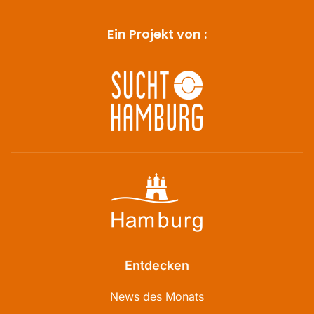
Ein Projekt von :
Entdecken
News des Monats