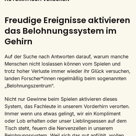
Freudige Ereignisse aktivieren
das Belohnungssystem im
Gehirn
Auf der Suche nach Antworten darauf, warum manche
Menschen nicht loslassen können vom Spielen und
trotz hoher Verluste immer wieder ihr Glück versuchen,
landen Forscher*innen regelmäßig beim sogenannten
„Belohnungszentrum“.
Nicht nur Gewinne beim Spielen aktivieren dieses
System, das Fachleute in unserem Vorderhirn verorten.
Immer wenn uns etwas gelingt, wir ein Kompliment
oder Lob erhalten oder unser Lieblingsessen auf dem
Tisch steht, feuern die Nervenzellen in unserem
Belohnungssystem. Weil sich das gut anfühlt, wollen