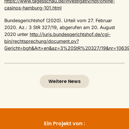
https://www.tagesschau.de/investigativ/ndr/online-
casinos-hamburg-101.html
Bundesgerichtshof (2020). Urteil vom 27. Februar
2020. Az.: 3 StR 327/19, abgerufen am 20. August
2020 unter
http://juris.bundesgerichtshof.de/cgi-
bin/rechtsprechung/document.py?
Gericht=bgh&Art=en&az=3%20StR%20327/19&nr=1063
Weitere News
Ein Projekt von :