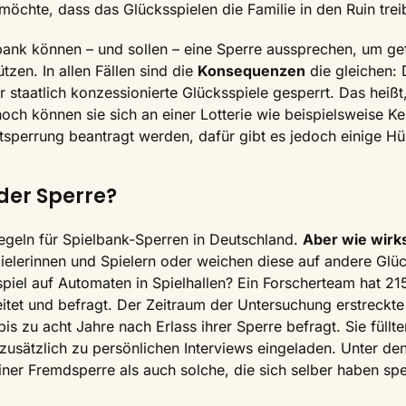
möchte, dass das Glücksspielen die Familie in den Ruin treib
bank können – und sollen – eine Sperre aussprechen, um ge
tzen. In allen Fällen sind die
Konsequenzen
die gleichen: 
r staatlich konzessionierte Glücksspiele gesperrt. Das heißt
och können sie sich an einer Lotterie wie beispielsweise Ke
tsperrung beantragt werden, dafür gibt es jedoch einige Hü
der Sperre?
 Regeln für Spielbank-Sperren in Deutschland.
Aber wie wirk
ielerinnen und Spielern oder weichen diese auf andere Glück
spiel auf Automaten in Spielhallen? Ein Forscherteam hat 21
eitet und befragt. Der Zeitraum der Untersuchung erstreckte
 zu acht Jahre nach Erlass ihrer Sperre befragt. Sie füll
 zusätzlich zu persönlichen Interviews eingeladen. Unter d
einer Fremdsperre als auch solche, die sich selber haben spe