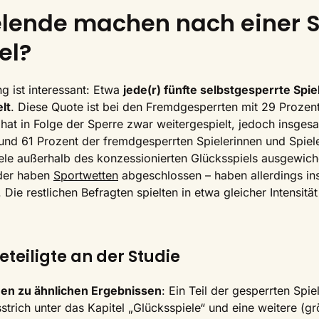
elende machen nach einer S
el?
g ist interessant: Etwa
jede(r) fünfte selbstgesperrte Spie
lt
. Diese Quote ist bei den Fremdgesperrten mit 29 Prozen
hat in Folge der Sperre zwar weitergespielt, jedoch insges
und 61 Prozent der fremdgesperrten Spielerinnen und Spieler
ele außerhalb des konzessionierten Glücksspiels ausgewiche
der haben
Sportwetten
abgeschlossen – haben allerdings ins
Die restlichen Befragten spielten in etwa gleicher Intensitä
eteiligte an der Studie
men zu ähnlichen Ergebnissen
: Ein Teil der gesperrten Spi
strich unter das Kapitel „Glücksspiele“ und eine weitere (g