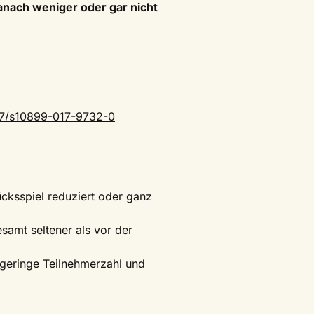
danach weniger oder gar nicht
007/s10899-017-9732-0
ücksspiel reduziert oder ganz
samt seltener als vor der
 geringe Teilnehmerzahl und