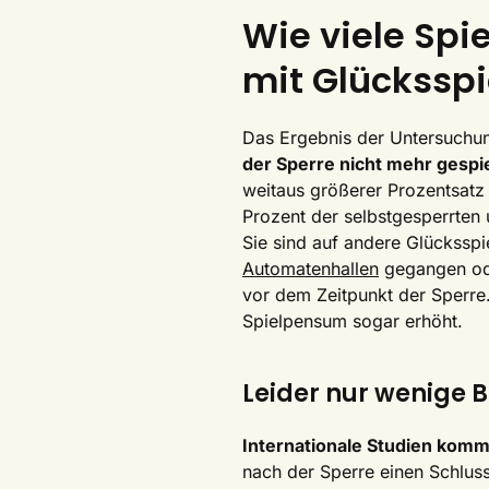
Wie viele Spi
mit Glücksspi
Das Ergebnis der Untersuchun
der Sperre nicht mehr gespie
weitaus größerer Prozentsatz 
Prozent der selbstgesperrten 
Sie sind auf andere Glücksspi
Automatenhallen
gegangen o
vor dem Zeitpunkt der Sperre. 
Spielpensum sogar erhöht.
Leider nur wenige B
Internationale Studien kom
nach der Sperre einen Schluss