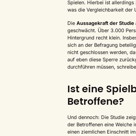
Spielen. Hierbei ist allerdin
was die Vergleichbarkeit der
Die
Aussagekraft der Studie
geschwächt. Über 3.000 Pers
Hintergrund recht klein. Insb
sich an der Befragung beteili
nicht geschlossen werden, da
auf eben diese Sperre zurück
durchführen müssen, schreiben
Ist eine Spie
Betroffene?
Und dennoch: Die Studie zeigt
der Betroffenen eine Weiche i
einen ziemlichen Einschnitt i