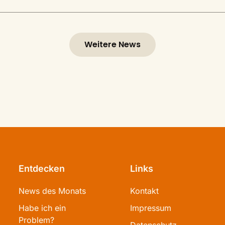
Weitere News
Entdecken
Links
News des Monats
Kontakt
Habe ich ein
Impressum
Problem?