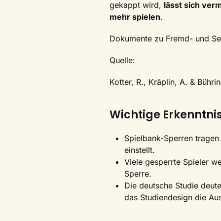
gekappt wird,
lässt sich ver
mehr spielen
.
Dokumente zu Fremd- und Sel
Quelle:
Kotter, R., Kräplin, A. & Bühr
Wichtige Erkenntnis
Spielbank-Sperren tragen 
einstellt.
Viele gesperrte Spieler w
Sperre.
Die deutsche Studie deute
das Studiendesign die Au