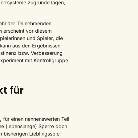
Sperrsysteme zugrunde lagen,
ahl der Teilnehmenden
n
erscheint vor diesem
ielerinnen und Spieler, die
m kann aus den Ergebnissen
bstinenz bzw. Verbesserung
xperiment mit Kontrollgruppe
t für
, für einen nennenswerten Teil
ine (lebenslange) Sperre doch
m bisherigen Lieblingsspiel