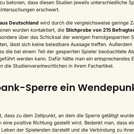
gs zu betonen, dass diesen Studien jeweils unterschiedliche 
 Untersuchungen erschwert.
 aus Deutschland
wird durch die vergleichsweise geringe Z
onen wurden kontaktiert, die
Stichprobe von 215 Befragte
esondere über das Schicksal der wenigen fremdgesperrten Sp
gten, lässt sich keine belastbare Aussage treffen. Außerde
ss die bei einem Teil der gesperrten Spieler beobachtete A
geführt werden kann. Dafür hätte man ein entsprechendes E
 die Studienverantwortlichen in ihrem Fachartikel.
lbank-Sperre ein Wendepunk
, dass zu dem Zeitpunkt, an dem die Sperre getätigt wurde
n eine positive Richtung gestellt wird. Bedenkt man, dass e
m Leben der Spielenden darstellt und die Verbindung zu ihre